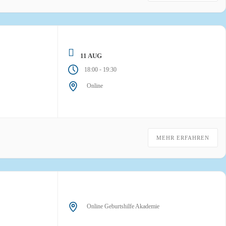
11 AUG
-
18:00
19:30
Online
MEHR ERFAHREN
Online Geburtshilfe Akademie