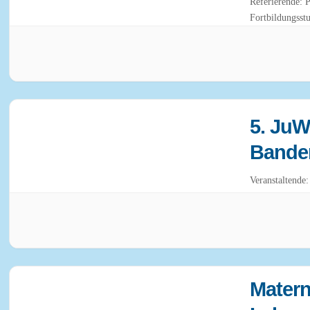
Referierende: 
Fortbildungsst
5. JuW
Banden
Veranstaltend
Matern