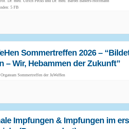
Prof. Dr. med. Ulrich Pecks und Dr. med. Bärbel Basters-Hoffmann
unden: 5 FB
eHen Sommertreffen 2026 – “Bilde
 – Wir, Hebammen der Zukunft”
e: Orgateam Sommertreffen der JuWeHen
ale Impfungen & Impfungen im ers