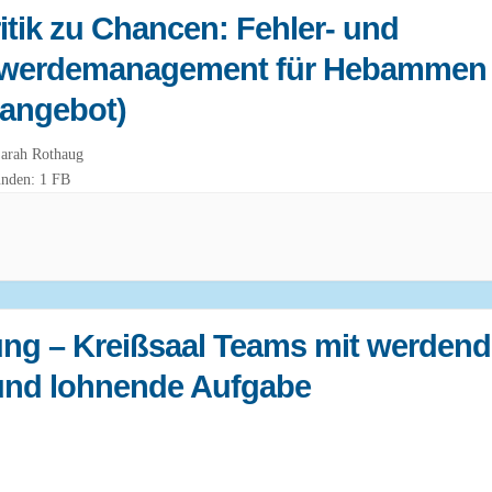
itik zu Chancen: Fehler- und
werdemanagement für Hebammen
angebot)
ferierende: Sarah Rothaug
unden: 1 FB
dung – Kreißsaal Teams mit werden
nd lohnende Aufgabe