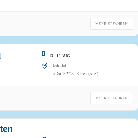
MEHR ERFAHREN
t
13 - 16 AUG
Beta Hof
Im Dorf 8 27336 Rethem (Aller)
MEHR ERFAHREN
ten