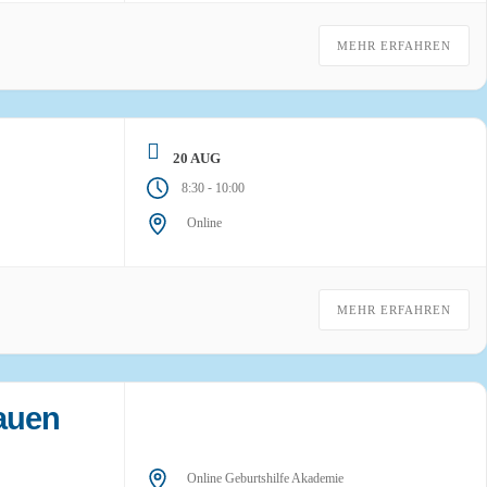
MEHR ERFAHREN
20 AUG
-
8:30
10:00
Online
MEHR ERFAHREN
rauen
Online Geburtshilfe Akademie