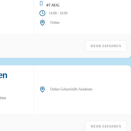
07 AUG
-
14:00
16:00
Online
MEHR ERFAHREN
en
Online Geburtshilfe Akademie
tina
MEHR ERFAHREN