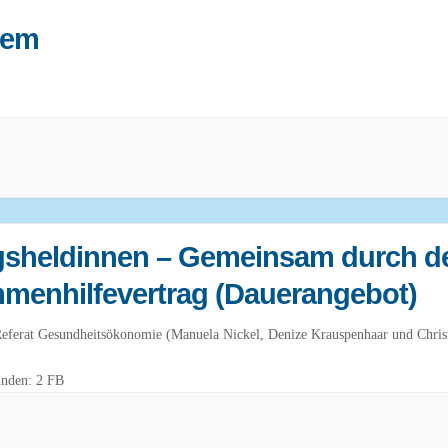
tem
gsheldinnen – Gemeinsam durch d
enhilfevertrag (Dauerangebot)
Referat Gesundheitsökonomie (Manuela Nickel, Denize Krauspenhaar und Chris
unden: 2 FB