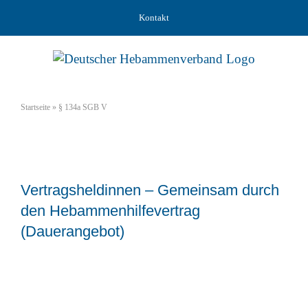
Zum
Kontakt
Inhalt
springen
Startseite
»
§ 134a SGB V
Vertragsheldinnen – Gemeinsam durch
den Hebammenhilfevertrag
(Dauerangebot)
Referierende: Referat Gesundheitsökonomie
(Manuela Nickel, Denize Krauspenhaar und
Christina Altmann)