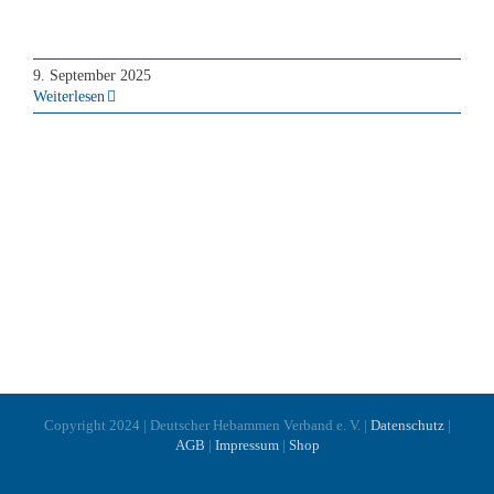
Fortbildungsstunden: 2 FB
9. September 2025
Weiterlesen
Copyright 2024 | Deutscher Hebammen Verband e. V. |
Datenschutz
|
AGB
|
Impressum
|
Shop