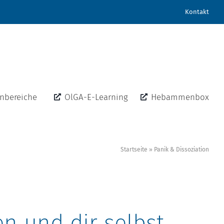
Kontakt
nbereiche
OlGA-E-Learning
Hebammenbox
Startseite
»
Panik & Dissoziation
en und dir selbst