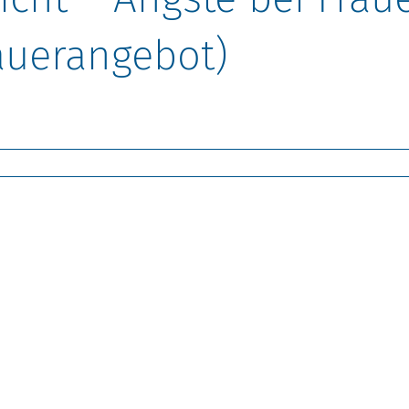
auerangebot)
M.Sc.) Fortbildungsstunden: 5 FB