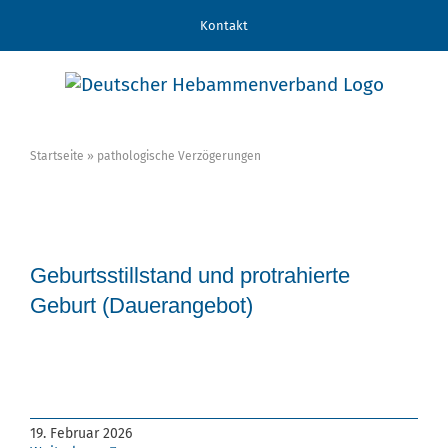
Zum
Kontakt
Inhalt
springen
Startseite
»
pathologische Verzögerungen
Geburtsstillstand und protrahierte
Geburt (Dauerangebot)
Referierende: Dr. Pia-Cecilia Steinbrück
Fortbildungsstunden: 2 FB
19. Februar 2026