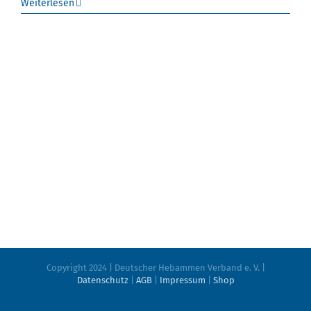
Weiterlesen
Copyright 2024 | Deutscher Hebammen Verband e. V. |
Datenschutz
|
AGB
|
Impressum
|
Shop