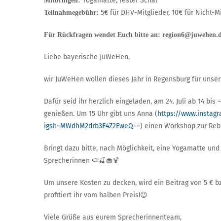
Yogamatte, fester Schal
Mitbringen:
5€ für DHV-Mitglieder, 10€ für Nicht-M
Teilnahmegebühr:
Für Rückfragen wendet Euch bitte an: region6@juwehen.
Liebe bayerische JuWeHen,
wir JuWeHen wollen dieses Jahr in Regensburg für uns
Dafür seid ihr herzlich eingeladen, am 24. Juli ab 14 bi
genießen. Um 15 Uhr gibt uns Anna (
https://www.instag
igsh=MWdhM2drb3E4Z2EweQ==
) einen Workshop zur Rebo
Bringt dazu bitte, nach Möglichkeit, eine Yogamatte und
Sprecherinnen 🍉🍒🧁🍹
Um unsere Kosten zu decken, wird ein Beitrag von 5 € bz
profitiert ihr vom halben Preis!😉
Viele Grüße aus eurem Sprecherinnenteam,