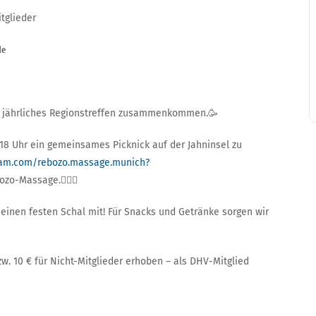
itglieder
de
er jährliches Regionstreffen zusammenkommen.🥳
s ~18 Uhr ein gemeinsames Picknick auf der Jahninsel zu
ram.com/rebozo.massage.munich?
zo-Massage.💆🏽‍♀️
 einen festen Schal mit! Für Snacks und Getränke sorgen wir
w. 10 € für Nicht-Mitglieder erhoben – als DHV-Mitglied