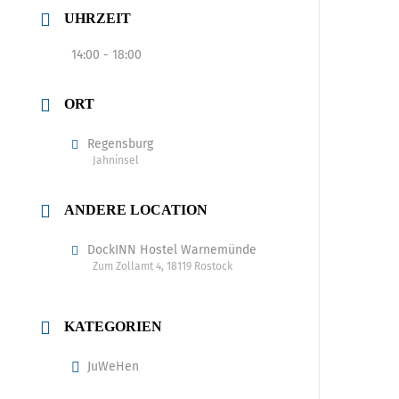
UHRZEIT
14:00 - 18:00
ORT
Regensburg
Jahninsel
ANDERE LOCATION
DockINN Hostel Warnemünde
Zum Zollamt 4, 18119 Rostock
KATEGORIEN
JuWeHen