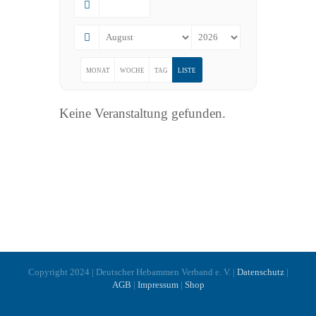
MONAT
WOCHE
TAG
LISTE
Keine Veranstaltung gefunden.
Copyright 2024 | Deutscher Hebammen Verband e. V. |
Datenschutz
|
AGB
|
Impressum
|
Shop