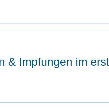
ed. Bärbel Basters-Hoffmann Fortbildungsstunden: 5 FB
n & Impfungen im ers
d. Michael Horn Fortbildungsstunden: 5 FB