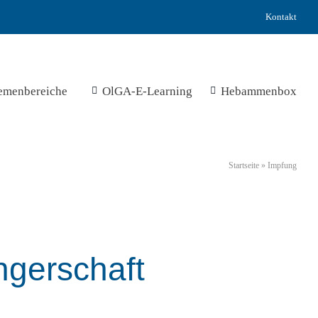
Kontakt
emenbereiche
OlGA-E-Learning
Hebammenbox
Startseite
»
Impfung
gerschaft​