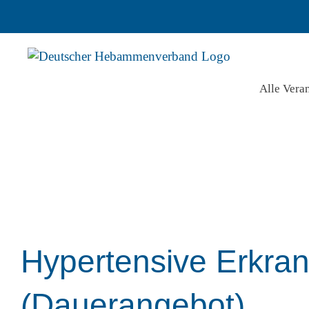
Zum
Inhalt
springen
Alle Vera
Hypertensive Erkran
(Dauerangebot)