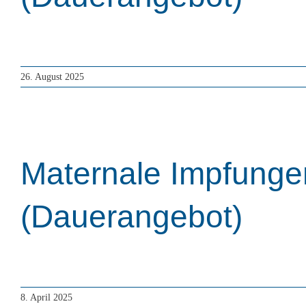
Referierende: Prof. Dr. med. Ulrich Pecks und Dr. m
26. August 2025
Maternale Impfunge
(Dauerangebot)
Referierende: Prof.in Dr.in Anke Diemert und Dr. me
8. April 2025