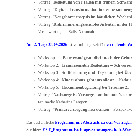
Vortrag “
Begleitung von Frauen mit frühem Schwange
Vortrag:
“
Digitale Transformation
in der hebammenge
Vortrag: “
Neugeborenensepsis
im häuslichen Wochenb
Vortrag
“
Diskriminierungssensibles Arbeiten
in der 
Verantwortung
” – Sally Nkrumah
Am 2. Tag / 23.09.2026
ist vormittags Zeit für
vertiefende 
Workshop 1:
Bauchwandgesundheit nach der Gebur
Workshop 2:
Traumasensible Begleitung – Schwerp
Workshop 3:
Stillförderung und -Begleitung bei Übe
Workshop 4:
Kinderschutz geht uns alle an
– Kathri
Workshop 5:
Hebammenbegleitung bei
Trisomie 21
Vortrag
“
Nachsorge ist Vorsorge – ambulante Nachb
rer. medic
Ka
tharina
Langton
Vortrag: “
Primärversorgung neu denken
– Perspektiv
Das ausführliche
Programm mit Abstracts
zu den Vorträge
Sie hier:
EXT_Programm-Fachtage-Schwangerschaft-Woche