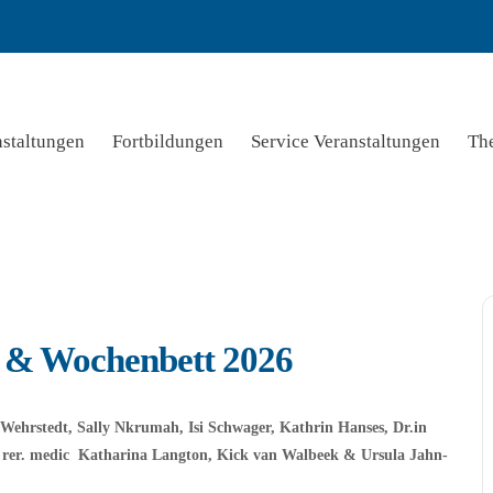
nstaltungen
Fortbildungen
Service Veranstaltungen
Th
 & Wochenbett 2026
e Wehrstedt,
Sally Nkrumah, I
s
i
Schwager, Kathrin Hanses, Dr.in
 rer. medic
Ka
tharina
Langton, Kick van Walbeek &
Ursula Jahn-