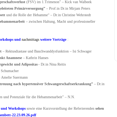
rschaftsverlust
(FSV) im 1.Trimenon
”
– Kick van Walbeek
leiteten Primärversorgung
”
– Prof.in Dr.in Mirjam Peters
ett
und die Rolle der Hebamme“
–
Dr.in Christine Wehrstedt
Hebammenarbeit
– zwischen Haltung, Macht und professioneller
Workshops und
nachmittags
weitere Vorträge
:
t
–
Rektusdiastase
und Bauchwanddysfunktion – Isi Schwager
unkt Anamnese
– Kathrin Hanses
rgewicht und Adipositas
- Dr.in Nina Reitis
n Schumacher
– Amelie Suermann
etreuung nach hypertensiver Schwangerschaftserkrankung”
–
Dr.in
en und Potenziale für die Hebammenarbeit
” – N.N.
n und Workshops
sowie eine Kurzvorstellung der Referierenden
sehen
nbett-22.23.09.26.pdf