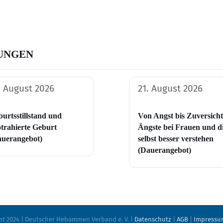
UNGEN
. August 2026
21. August 2026
urtsstillstand und
Von Angst bis Zuversicht
trahierte Geburt
Ängste bei Frauen und d
auerangebot)
selbst besser verstehen
(Dauerangebot)
ht 2024 | Deutscher Hebammen Verband e. V. |
Datenschutz
|
AGB
|
Impressu