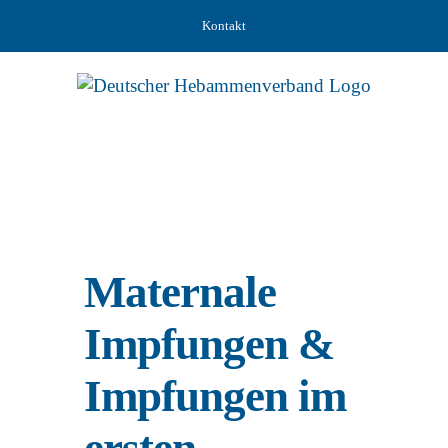
Zum
Kontakt
Inhalt
springen
Maternale
Impfungen &
Impfungen im
ersten